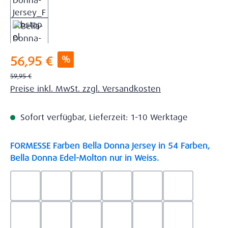
Verkaufspreis:
%
56,95 €
Regulärer Preis:
59,95 €
Preise inkl. MwSt. zzgl. Versandkosten
Sofort verfügbar, Lieferzeit: 1-10 Werktage
FORMESSE Farben Bella Donna Jersey in 54 Farben,
auswählen
Bella Donna Edel-Molton nur in Weiss.
0523 - Himmelblau
0537 - Safran
0522 - Hellblau
0528 - Amethyst
0123 - Café
0125 - Platin
0111 - Natur
0209 - blaugrau
0703 - Hellgrau
0119 - Leinen
0040 - Goldgelb
0114 - wollw