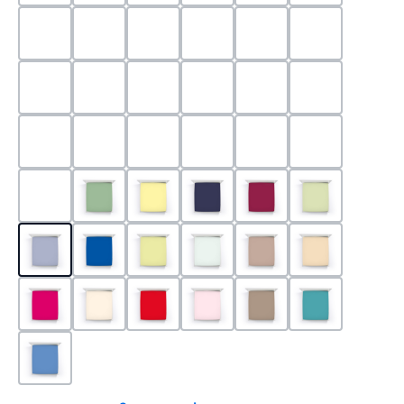
0524 - Mint
0188 - Carminrot
0710 - Perlgrau
0705 - Jaffa
0540 - Fuchsia
0565 - Altro
0525 - Flieder
0101 - Schwarz
0526 - Lavendel
0215 - Hellanthrazit
0704 - Mango
0545 - Petro
0520 - Silber
0220 - graphit
1000 - Weiss
0213 - Anthrazit
0033 - cabernet
0701 - Grau
0219 - zement
0533 - Olive
0091 - Hellgelb
0507 - Marine
0030 - Bordeaux
0532 - Pista
0211 - Jeansblau
0183 - Royalblau
0531 - Limette
0629 - Pastellgrün
0126 - Trüffel
0115 - Cham
0192 - Magenta
0110 - Puder
0185 - Rot
0566 - Rose
0122 - Muskat
0302 - Arkti
0180 - Azur