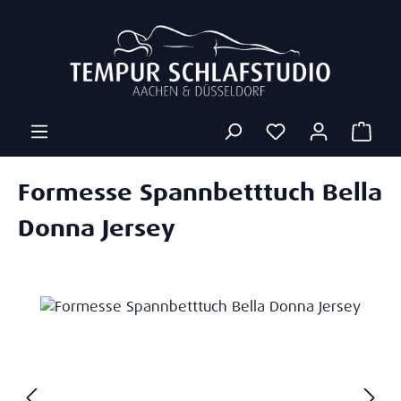
Zum Hauptinhalt springen
Ware
Formesse Spannbetttuch Bella
Donna Jersey
Bildergalerie überspringen