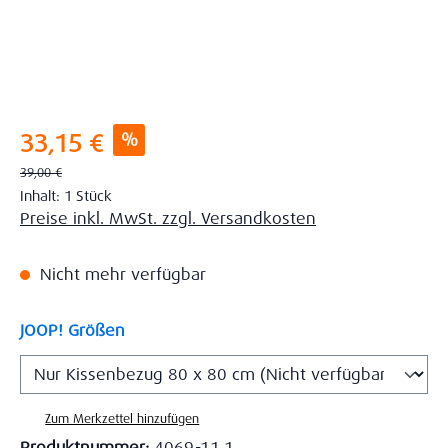
Verkaufspreis:
%
33,15 €
Regulärer Preis:
39,00 €
Inhalt:
1 Stück
Preise inkl. MwSt. zzgl. Versandkosten
Nicht mehr verfügbar
auswählen
JOOP! Größen
Zum Merkzettel hinzufügen
Produktnummer:
4069-11.1