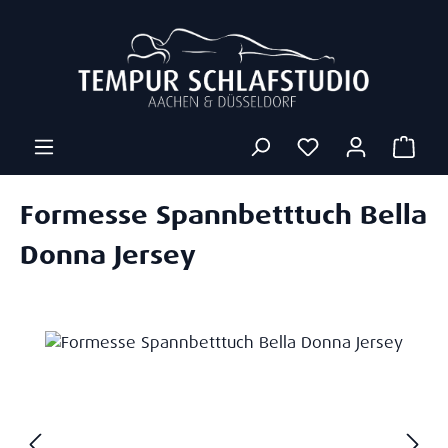
Zum Hauptinhalt springen
Ware
Formesse Spannbetttuch Bella
Donna Jersey
Bildergalerie überspringen