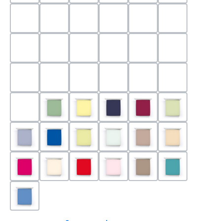
0524 - Mint
0188 - Carminrot
0710 - Perlgrau
0705 - Jaffa
0540 - Fuchsia
0565 - Altro
0525 - Flieder
0101 - Schwarz
0526 - Lavendel
0215 - Hellanthrazit
0704 - Mango
0545 - Petro
0520 - Silber
0220 - graphit
1000 - Weiss
0213 - Anthrazit
0033 - cabernet
0701 - Grau
0219 - zement
0533 - Olive
0091 - Hellgelb
0507 - Marine
0030 - Bordeaux
0532 - Pista
0211 - Jeansblau
0183 - Royalblau
0531 - Limette
0629 - Pastellgrün
0126 - Trüffel
0115 - Cham
0192 - Magenta
0110 - Puder
0185 - Rot
0566 - Rose
0122 - Muskat
0302 - Arkti
0180 - Azur