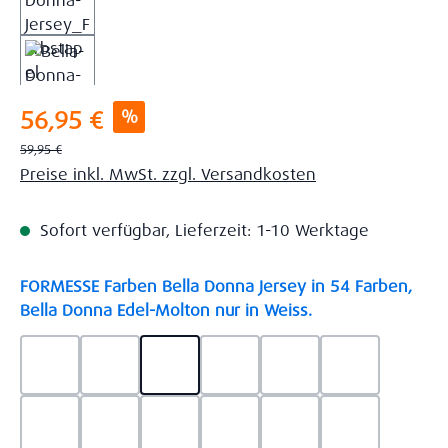
Verkaufspreis:
%
56,95 €
Regulärer Preis:
59,95 €
Preise inkl. MwSt. zzgl. Versandkosten
Sofort verfügbar, Lieferzeit: 1-10 Werktage
FORMESSE Farben Bella Donna Jersey in 54 Farben,
auswählen
Bella Donna Edel-Molton nur in Weiss.
0523 - Himmelblau
0537 - Safran
0522 - Hellblau
0528 - Amethyst
0123 - Café
0125 - Platin
0111 - Natur
0209 - blaugrau
0703 - Hellgrau
0119 - Leinen
0040 - Goldgelb
0114 - wollw