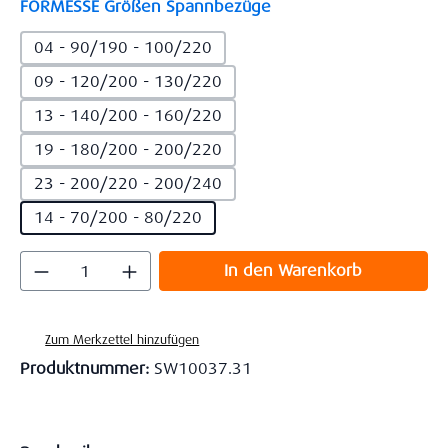
auswählen
FORMESSE Größen Spannbezüge
04 - 90/190 - 100/220
09 - 120/200 - 130/220
13 - 140/200 - 160/220
19 - 180/200 - 200/220
23 - 200/220 - 200/240
14 - 70/200 - 80/220
Produkt Anzahl: Gib den gewünschten Wert
In den Warenkorb
Zum Merkzettel hinzufügen
Produktnummer:
SW10037.31